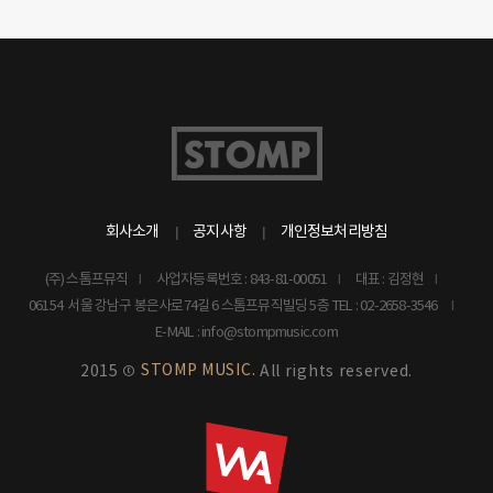
회사소개
공지사항
개인정보처리방침
(주) 스톰프뮤직
사업자등록번호 : 843-81-00051
대표 : 김정현
06154 서울 강남구 봉은사로74길 6 스톰프뮤직빌딩 5층
TEL : 02-2658-3546
E-MAIL : info@stompmusic.com
STOMP MUSIC.
2015 ©
All rights reserved.