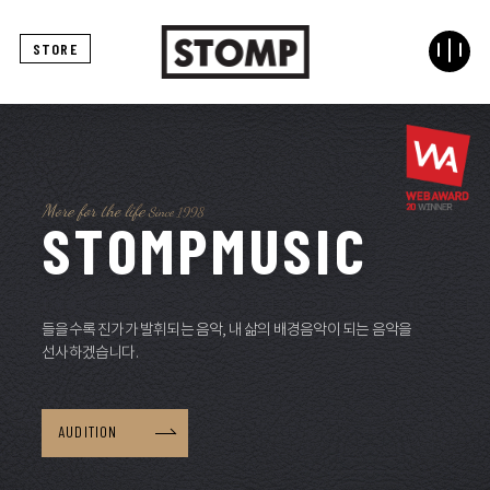
STORE
S
T
O
M
P
M
U
S
I
C
들을수록 진가가 발휘되는 음악,
내 삶의 배경음악이 되는 음악을
선사하겠습니다.
AUDITION