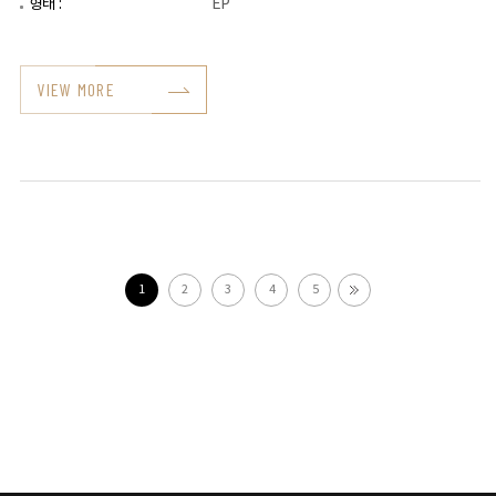
형태 :
EP
VIEW MORE
1
2
3
4
5