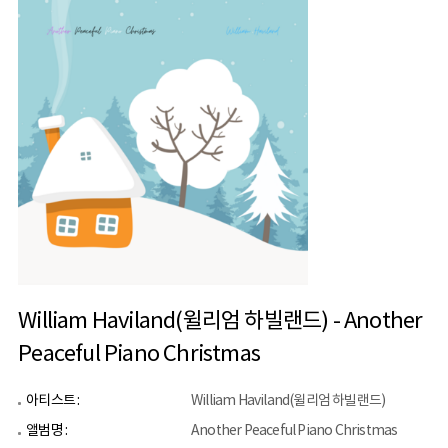
William Haviland(윌리엄 하빌랜드) - Another
Peaceful Piano Christmas
아티스트 :
William Haviland(윌리엄 하빌랜드)
앨범명 :
Another Peaceful Piano Christmas