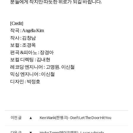
분들에게 작지만 따듯한 위로가 되길 바랍니다.
[Credit]
작곡 : Angella Kim
작사 : 김창남
보컬 : 조경옥
편곡 &피아노 : 장경아
보컬 디렉팅 : 김내현
레코딩 엔지니어 : 고명원. 이신철
믹싱 엔지니어 : 이신철
디자인 : 박정호
이전 글
Ken Wank(켄 웽크) - Don't Let The Door Hit You