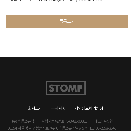
다음 글
Heiko Temp(헤이코 템프) - La casa dejada
목록보기
회사소개
공지사항
개인정보처리방침
(주) 스톰프뮤직
사업자등록번호 : 843-81-00051
대표 : 김정현
06154 서울 강남구 봉은사로74길 6 스톰프뮤직빌딩 5층
TEL : 02-2658-3546