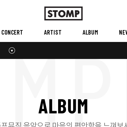
CONCERT
ARTIST
ALBUM
NE
스톰프뮤직 소개
2026
국내
BEST
공지사항
외부공연장
2025
2026
오시는 길
2023
2024
2022
2023
2020
2021
2019
2020
A
L
B
U
M
2017
2018
2016
2017
2015이전
2015
2015 이전
프뮤직 음악으로 마음의 편안함을 느껴보