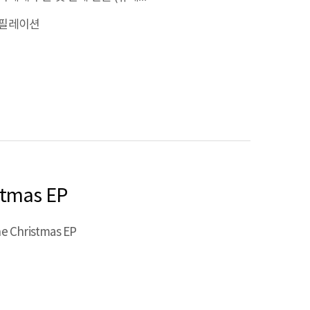
필레이션
stmas EP
e Christmas EP
P