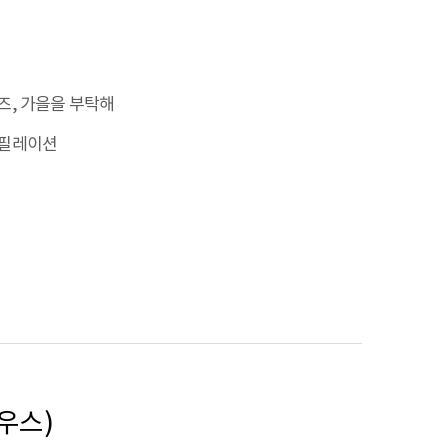
즈, 가을을 부탁해
필레이션
하우스)