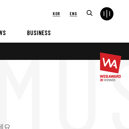
KOR
ENG
WS
BUSINESS
연혁
해외
언론보도
VIP 행사대행
2024
2025
2021
2022
2018
2019
2015
2016
세요.