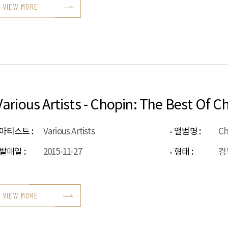
VIEW MORE
Various Artists - Chopin: The Best Of 
아티스트 :
Various Artists
앨범명 :
발매일 :
2015-11-27
형태 :
컴
VIEW MORE