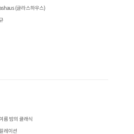
lashaus (글라스하우스)
규
여름 밤의 클래식
필레이션