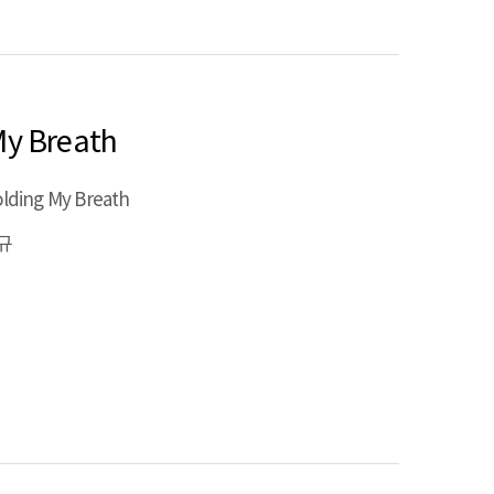
y Breath
lding My Breath
규