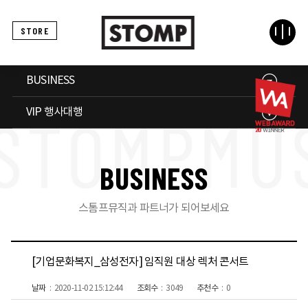
STORE
BUSINESS
VIP 행사대행
B
U
S
I
N
E
S
S
스톰프뮤직과 파트너가 되어보세요
[기업문화복지_삼성전자] 임직원 대상 렉처 콘서트
날짜
2020-11-02 15:12:44
조회수
3049
추천수
0