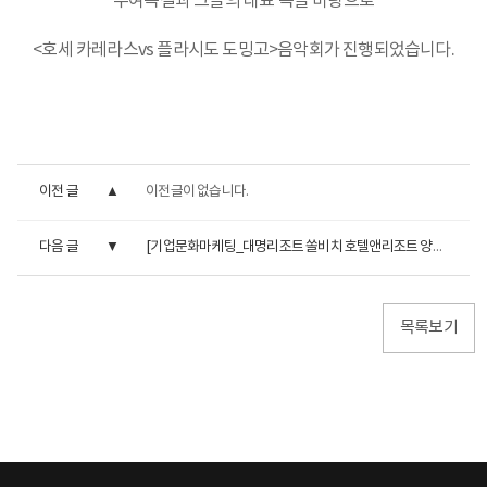
우여곡절과 그들의 대표 곡을 바탕으로
<호세 카레라스vs 플라시도 도밍고>
음악회가 진행되었습니다.
이전 글
이전글이 없습니다.
다음 글
[기업문화마케팅_대명리조트 쏠비치 호텔앤리조트 양양편] ...
목록보기