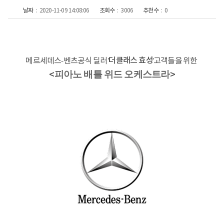
날짜
2020-11-09 14:08:06
조회수
3006
추천수
0
메르세데스-벤츠
공식 딜러
'
'
고객들을 위한
더클래스 효성
피아노 배틀 위드 오케스트라
>
<