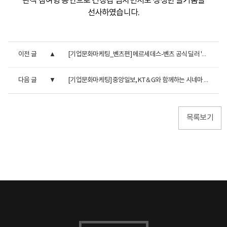
관객 참여형 공연으로 긴장감 넘치면서도 생생한 즐거움을
선사하였습니다.
이전 글
[기업문화마케팅_벤츠편] 메르세데스-벤츠 공식 딜러 '더클...
다음 글
[기업문화마케팅] 중앙일보, KT＆G와 함께하는 시네마 파라디...
목록보기