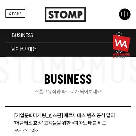
STORE
BUSINESS
VIP 행사대행
B
U
S
I
N
E
S
S
스톰프뮤직과 파트너가 되어보세요
[기업문화마케팅_벤츠편] 메르세데스-벤츠 공식 딜러
'더클래스 효성' 고객들을 위한 <피아노 배틀 위드
오케스트라>