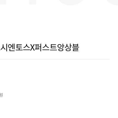
트로시엔토스X퍼스트앙상블
0원