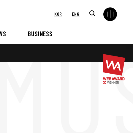
KOR
ENG
WS
BUSINESS
연혁
해외
언론보도
VIP 행사대행
2024
2025
2021
2022
2018
2019
2015
2016