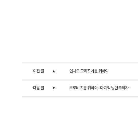
이전 글
엔니오 모리꼬네를 위하여
다음 글
호로비츠를 위하여 - 마지막 낭만주의자