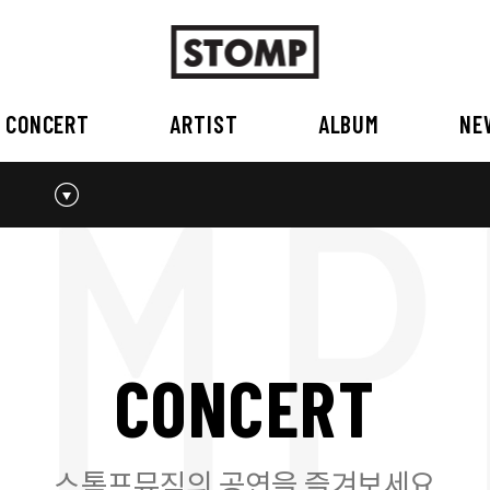
CONCERT
ARTIST
ALBUM
NE
스톰프뮤직 소개
2026
국내
BEST
공지사항
외부공연장
2025
2026
오시는 길
2023
2024
2022
2023
2020
2021
2019
2020
C
O
N
C
E
R
T
2017
2018
2016
2017
2015이전
2015
2015 이전
스톰프뮤직의 공연을 즐겨보세요