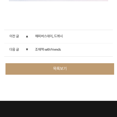
이전 글
해피버스데이, 드뷔시
다음 글
조재혁 with Friends
목록보기