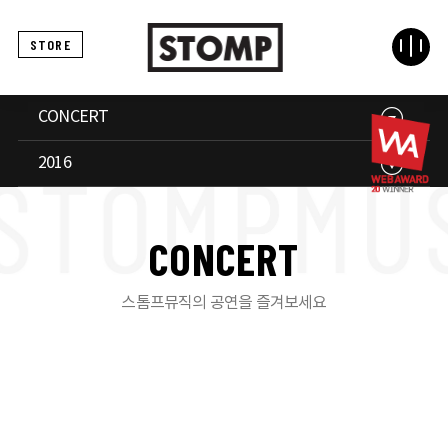
STORE
CONCERT
2016
C
O
N
C
E
R
T
스톰프뮤직의 공연을 즐겨보세요