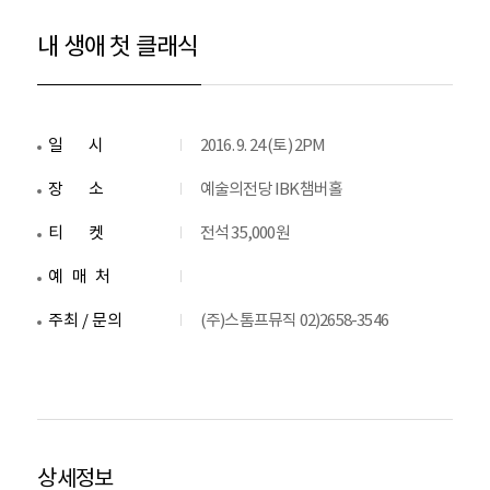
내 생애 첫 클래식
일시
2016. 9. 24 (토) 2PM
장소
예술의전당 IBK챔버홀
티켓
전석 35,000원
예매처
주최 / 문의
(주)스톰프뮤직 02)2658-3546
상세정보