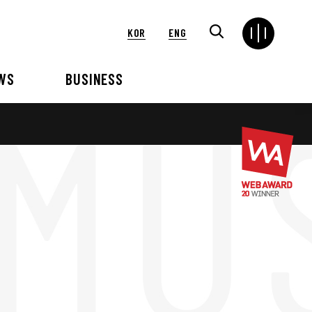
KOR
ENG
WS
BUSINESS
연혁
해외
언론보도
VIP 행사대행
2024
2025
2021
2022
2018
2019
2015
2016