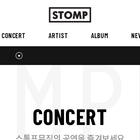
CONCERT
ARTIST
ALBUM
NE
스톰프뮤직 소개
2026
국내
BEST
공지사항
외부공연장
2025
2026
오시는 길
2023
2024
2022
2023
2020
2021
2019
2020
C
O
N
C
E
R
T
2017
2018
2016
2017
2015이전
2015
2015 이전
스톰프뮤직의 공연을 즐겨보세요