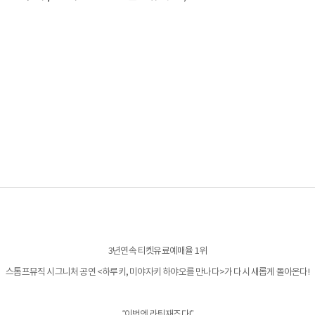
3년연속 티켓유료예매율 1위
스톰프뮤직 시그니처 공연 <하루키, 미야자키 하야오를 만나다>가 다시 새롭게 돌아온다!
“이번엔 라틴재즈다!”