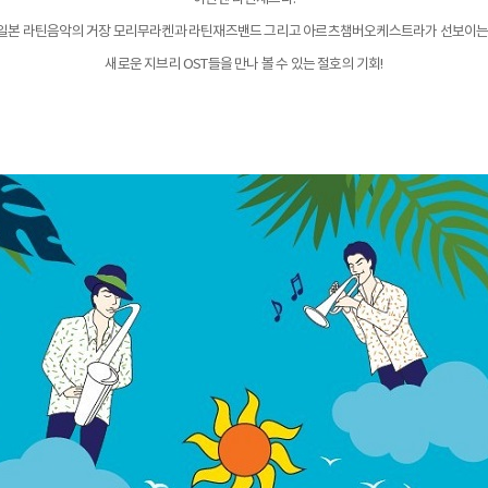
일본 라틴음악의 거장 모리무라켄과 라틴재즈밴드 그리고 아르츠챔버오케스트라가 선보이는
새로운 지브리 OST들을 만나 볼 수 있는 절호의 기회!