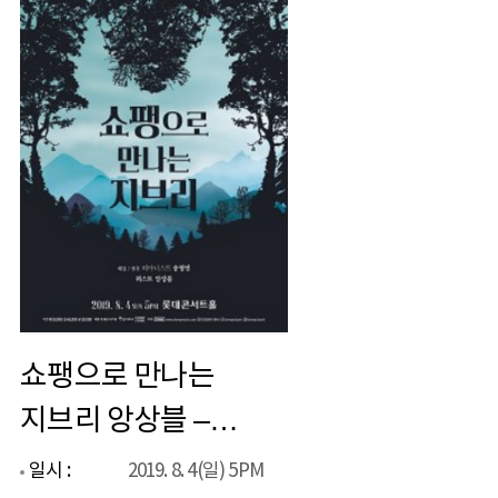
쇼팽으로 만나는
지브리 앙상블 –
서울
일시 :
2019. 8. 4(일) 5PM