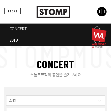
STORE
CONCERT
2019
C
O
N
C
E
R
T
스톰프뮤직의 공연을 즐겨보세요