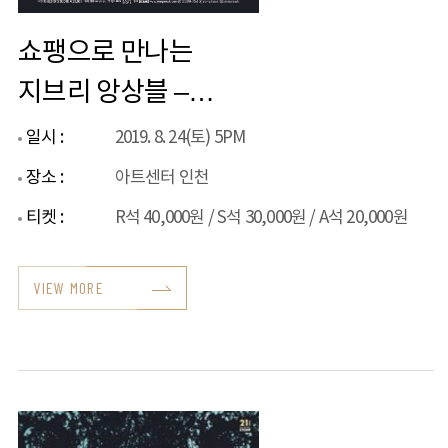
쇼팽으로 만나는
지브리 앙상블 –
인천
일시 :
2019. 8. 24(토) 5PM
장소 :
아트센터 인천
티켓 :
R석 40,000원 / S석 30,000원 / A석 20,000원
VIEW MORE