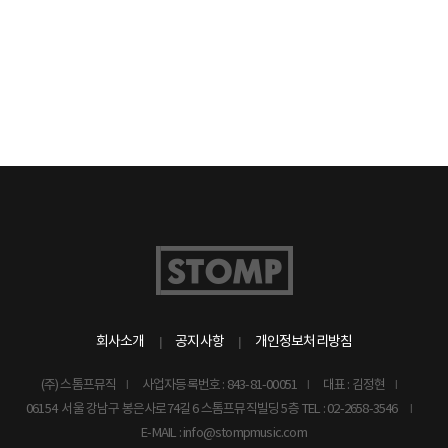
회사소개
공지사항
개인정보처리방침
(주) 스톰프뮤직
사업자등록번호 : 843-81-00051
대표 : 김정현
06154 서울 강남구 봉은사로74길 6 스톰프뮤직빌딩 5층
TEL : 02-2658-3546
E-MAIL : info@stompmusic.com