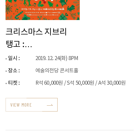
크리스마스 지브리
탱고 :
쿠아트로시엔토스X
일시 :
2019. 12. 24(화) 8PM
퍼스트앙상블
장소 :
예술의전당 콘서트홀
티켓 :
R석 60,000원 / S석 50,000원 / A석 30,000원
VIEW MORE