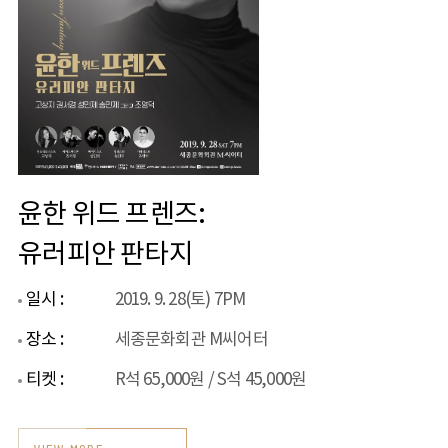
윤한 위드 프렌즈:
유러피안 판타지
일시 :
2019. 9. 28(토) 7PM
장소 :
세종문화회관 M씨어터
티켓 :
R석 65,000원 / S석 45,000원