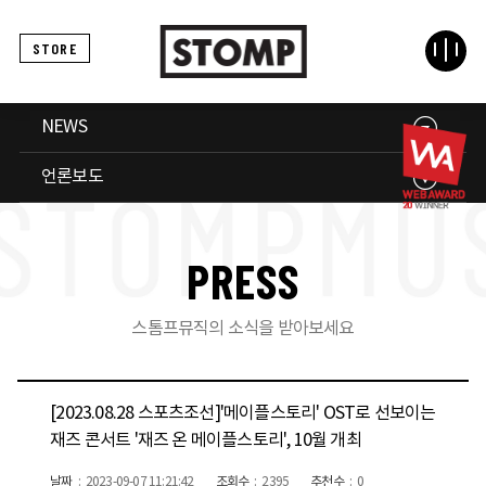
STORE
NEWS
언론보도
P
R
E
S
S
스톰프뮤직의 소식을 받아보세요
[2023.08.28 스포츠조선]'메이플스토리' OST로 선보이는
재즈 콘서트 '재즈 온 메이플스토리', 10월 개최
날짜
2023-09-07 11:21:42
조회수
2395
추천수
0