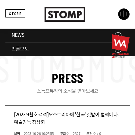
STORE
NEWS
언론보도
P
R
E
S
S
스톰프뮤직의 소식을 받아보세요
[2023.9월호 객석]오스트리아에 '한국' 깃발이 펄럭이다-
예술감독 정상희
날짜
2023-10-26 10:25:55
조회수
2327
추천수
0