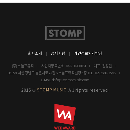
회사소개
공지사항
개인정보처리방침
(주) 스톰프뮤직
사업자등록번호 : 843-81-00051
대표 : 김정현
06154 서울 강남구 봉은사로74길 6 스톰프뮤직빌딩 5층
TEL : 02-2658-3546
E-MAIL : info@stompmusic.com
STOMP MUSIC.
2015 ©
All rights reserved.