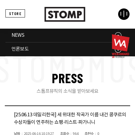
STORE
NEWS
언론보도
P
R
E
S
S
스톰프뮤직의 소식을 받아보세요
[25.06.13 데일리한국] 세 위대한 작곡가 이름 내건 콩쿠르의
수상자들이 연주하는 쇼팽·리스트·파가니니
날짜
2025-06-16 10:19:27
조회수
964
추천수
0