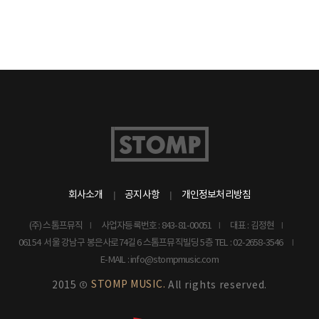
회사소개
공지사항
개인정보처리방침
(주) 스톰프뮤직
사업자등록번호 : 843-81-00051
대표 : 김정현
06154 서울 강남구 봉은사로74길 6 스톰프뮤직빌딩 5층
TEL : 02-2658-3546
E-MAIL : info@stompmusic.com
STOMP MUSIC.
2015 ©
All rights reserved.