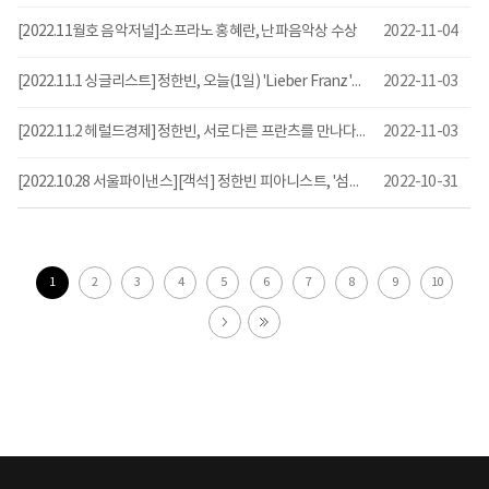
[2022.11월호 음악저널]소프라노 홍혜란, 난파음악상 수상
2022-11-04
[2022.11.1 싱글리스트]정한빈, 오늘(1일) 'Lieber Franz'발매...슈베르트·리스트 작품 담아
2022-11-03
[2022.11.2 헤럴드경제]정한빈, 서로 다른 프란츠를 만나다…“두 개의 자아로 1인2역”
2022-11-03
[2022.10.28 서울파이낸스][객석] 정한빈 피아니스트, '섬세한 감성'과 '화려한 테크닉' 동시에 선보인다
2022-10-31
1
2
3
4
5
6
7
8
9
10