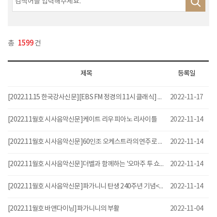
총
1599
건
제목
등록일
[2022.11.15 한국강사신문][EBS FM 정경의 11시 클래식] 지적인 소리의 연주자, 피아니스트 정한빈 출연
2022-11-17
[2022.11월호 시사음악신문]케이트 리우 피아노 리사이틀
2022-11-14
[2022.11월호 시사음악신문]60인조 오케스트라의 연주로 다채롭게 즐길 수 있는 특별한 공연! <지브리 페스티벌>
2022-11-14
[2022.11월호 시사음악신문]더벨과 함께하는 '오마주 투 쇼팽'
2022-11-14
[2022.11월호 시사음악신문]파가니니 탄생 240주년 기념<리스트와 쇼팽이 추억하는 파가니니>
2022-11-14
[2022.11월호 바앤다이닝]파가니니의 부활
2022-11-04