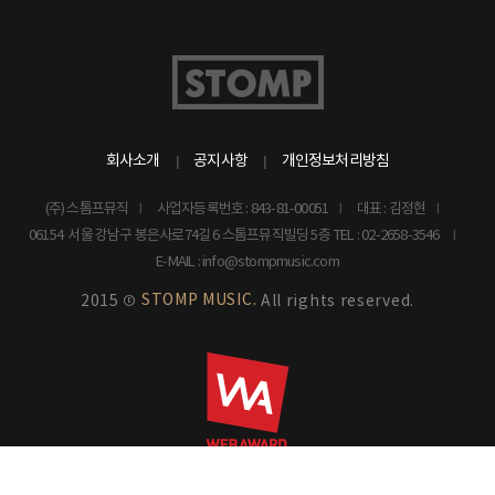
회사소개
공지사항
개인정보처리방침
(주) 스톰프뮤직
사업자등록번호 : 843-81-00051
대표 : 김정현
06154 서울 강남구 봉은사로74길 6 스톰프뮤직빌딩 5층
TEL : 02-2658-3546
E-MAIL : info@stompmusic.com
STOMP MUSIC.
2015 ©
All rights reserved.