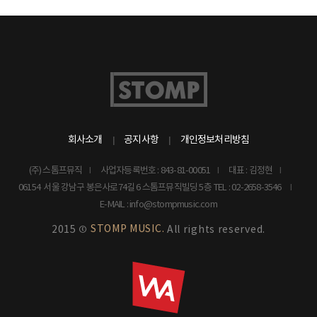
회사소개
공지사항
개인정보처리방침
(주) 스톰프뮤직
사업자등록번호 : 843-81-00051
대표 : 김정현
06154 서울 강남구 봉은사로74길 6 스톰프뮤직빌딩 5층
TEL : 02-2658-3546
E-MAIL : info@stompmusic.com
STOMP MUSIC.
2015 ©
All rights reserved.