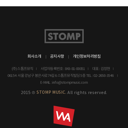
회사소개
공지사항
개인정보처리방침
(주) 스톰프뮤직
사업자등록번호 : 843-81-00051
대표 : 김정현
06154 서울 강남구 봉은사로74길 6 스톰프뮤직빌딩 5층
TEL : 02-2658-3546
E-MAIL : info@stompmusic.com
STOMP MUSIC.
2015 ©
All rights reserved.