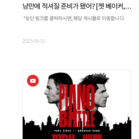
낭만에 적셔질 준비가 됐어? [쳇 베이커, 라흐마니노프를 만나다]
*상단 링크를 클릭하시면, 해당 게시물로 이동합니다.
2025-05-31