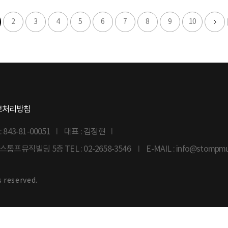
2
3
4
5
6
7
8
9
10
보처리방침
43-81-00051
대표 : 김정현
6 스톰프뮤직빌딩 5층
TEL : 02-2658-3546
E-MAIL : info@stompm
s reserved.