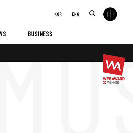
KOR
ENG
WS
BUSINESS
연혁
해외
언론보도
VIP 행사대행
2024
2025
2021
2022
2018
2019
2015
2016