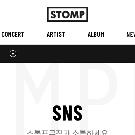
CONCERT
ARTIST
ALBUM
NE
스톰프뮤직 소개
2026
국내
BEST
공지사항
외부공연장
2025
2026
오시는 길
2023
2024
2022
2023
2020
2021
2019
2020
S
N
S
2017
2018
2016
2017
2015이전
2015
2015 이전
스톰프뮤직과 소통하세요