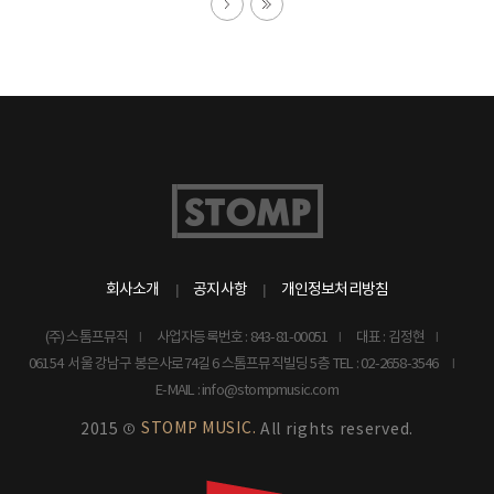
회사소개
공지사항
개인정보처리방침
(주) 스톰프뮤직
사업자등록번호 : 843-81-00051
대표 : 김정현
06154 서울 강남구 봉은사로74길 6 스톰프뮤직빌딩 5층
TEL : 02-2658-3546
E-MAIL : info@stompmusic.com
STOMP MUSIC.
2015 ©
All rights reserved.