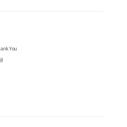
ank You
글