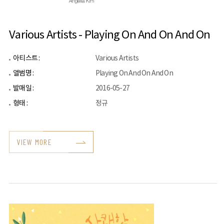
Various Artists - Playing On And On And On
아티스트 :
Various Artists
앨범명 :
Playing On And On And On
발매일 :
2016-05-27
형태 :
정규
VIEW MORE