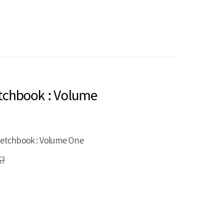
chbook : Volume
etchbook : Volume One
규