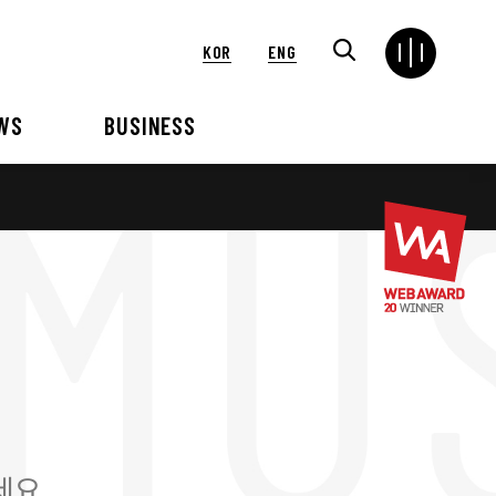
KOR
ENG
WS
BUSINESS
연혁
해외
언론보도
VIP 행사대행
2024
2025
2021
2022
2018
2019
2015
2016
세요.