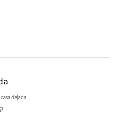
da
 casa dejada
규