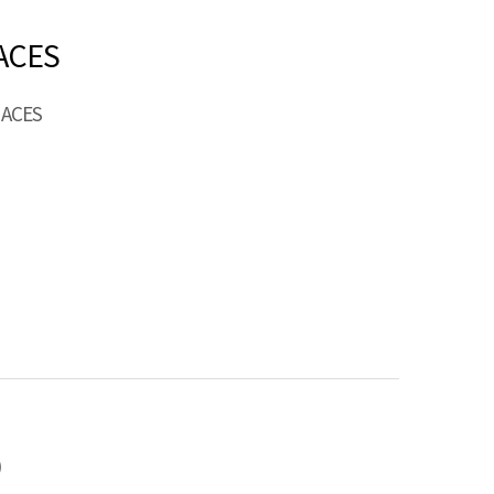
ACES
PACES
P
)