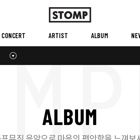
CONCERT
ARTIST
ALBUM
NE
스톰프뮤직 소개
2026
국내
BEST
공지사항
외부공연장
2025
2026
오시는 길
2023
2024
2022
2023
2020
2021
2019
2020
A
L
B
U
M
2017
2018
2016
2017
2015이전
2015
2015 이전
프뮤직 음악으로 마음의 편안함을 느껴보