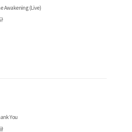
e Awakening (Live)
규
ank You
글