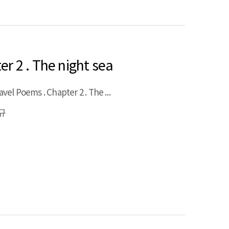
r 2 . The night sea
Travel Poems . Chapter 2 . The night sea
규