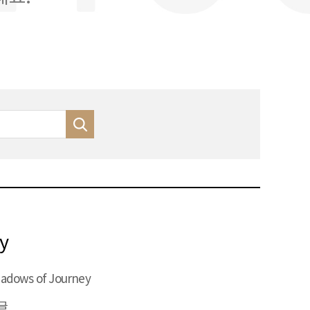
y
adows of Journey
글