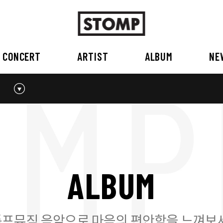
CONCERT
ARTIST
ALBUM
NE
스톰프뮤직 소개
2026
국내
BEST
공지사항
외부공연장
2025
2026
오시는 길
2023
2024
2022
2023
2020
2021
2019
2020
A
L
B
U
M
2017
2018
2016
2017
2015이전
2015
2015 이전
프뮤직 음악으로 마음의 편안함을 느껴보