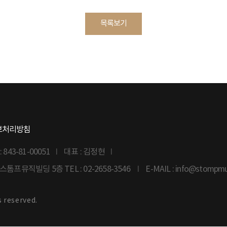
목록보기
보처리방침
43-81-00051
대표 : 김정현
6 스톰프뮤직빌딩 5층
TEL : 02-2658-3546
E-MAIL : info@stompm
s reserved.