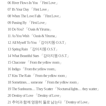
06
River Flows In You 「First Love」
07
It's Your Day 「First Love」
08
When The Love Falls 「First Love」
09
Passing By 「First Love」
10
Do You? 「Oasis & Yiruma」
11
As You Wish 「Oasis & Yiruma」
12
All Myself To You 「강아지똥 O.S.T」
Spring Rain 「강아지똥 O.S.T」
13
What Beautiful Stars 「강아지똥 O.S.T」
14
Chaconne 「From the yellow room」
15
Indigo 「From the yellow room」
16
Kiss The Rain 「From the yellow room」
17
Sometimes… someone 「From the yellow room」
18
The Sunbeams… They Scatter 「Nocturnal lights… they scatter」
19
Destiny of Love 「Destiny of Love」
20
추억과 함께 영원히 둘로 남는다 「Destiny of Love」
21