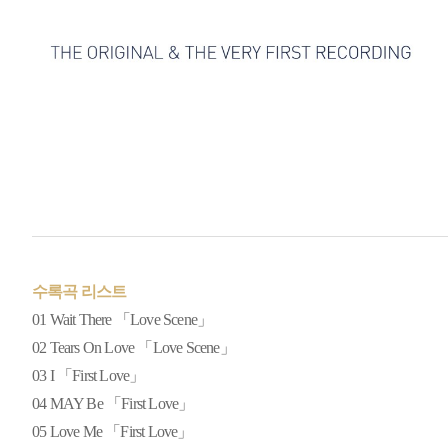
수록곡 리스트
01
Wait There 「Love Scene」
02
Tears On Love 「Love Scene」
03
I 「First Love」
04
MAY Be 「First Love」
05
Love Me 「First Love」