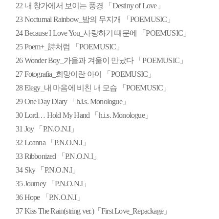
내 창가에서 보이는 풍경 「Destiny of Love」
22
Nocturnal Rainbow_밤의 무지개 「POEMUSIC」
23
24
Because I Love You_사랑하기 때문에 「POEMUSIC」
25
Poem+_詩처럼 「POEMUSIC」
26
Wonder Boy_가을과 겨울이 만났다 「POEMUSIC」
27
Fotografia_희망이란 아이 「POEMUSIC」
28
Elegy_내 마음에 비친 내 모습 「POEMUSIC」
29
One Day Diary 「h.i.s. Monologue」
30
Lord… Hold My Hand 「h.i.s. Monologue」
31
Joy 「P.N.O.N.I」
32
Loanna 「P.N.O.N.I」
33
Ribbonized 「P.N.O.N.I」
34
Sky 「P.N.O.N.I」
35
Journey 「P.N.O.N.I」
36
Hope 「P.N.O.N.I」
37
Kiss The Rain(string ver.)「First Love_Repackage」