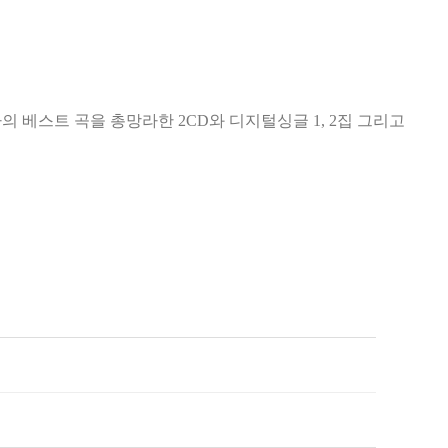
.N.O.I]까지 이루마의 베스트 곡을 총망라한 2CD와 디지털싱글 1, 2집 그리고