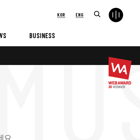
KOR
ENG
WS
BUSINESS
연혁
해외
언론보도
VIP 행사대행
2024
2025
2021
2022
2018
2019
2015
2016
세요.