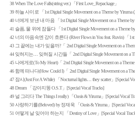
38
When The Love Falls(string ver.) 「First Love_Repackage」
39
하늘 사이로 「1st Digital Single Movement on a Theme by Yiruma 
40
너에게 보낸 내 마음 「1st Digital Single Movement on a Theme by 
41
슬픔, 물 위에 잠들다 「1st Digital Single Movement on a Theme by 
42
너의 마음속엔 강이 흐른다 (River Flows in You feat. Ruvin) 「1st Digi
43
그 끝에는 내가 잊을까?「 2nd Digital Single Movement on a Theme
44
잊혀지는… 잊혀질 시간들「 2nd Digital Single Movement on a The
45
나에게로(To My Heart)「 2nd Digital Single Movement on a Theme 
46
함께 떠나다(How Could I)「 2nd Digital Single Movement on a The
47
잠시(Just For A While) 「Nocturnal lights… they scatter」[Special Voc
48
Dream 「강아지똥 O.S.T」[Special Vocal Tracks]
49
널 그리다 The Things I really) 「Oasis & Yiruma」[Special Vocal Tr
50
사랑하기를(Beloved) by 정재욱 「Oasis & Yiruma」[Special Vocal 
51
어떻게 날 잊어야 하는지 「Destiny of Love」[Special Vocal Track