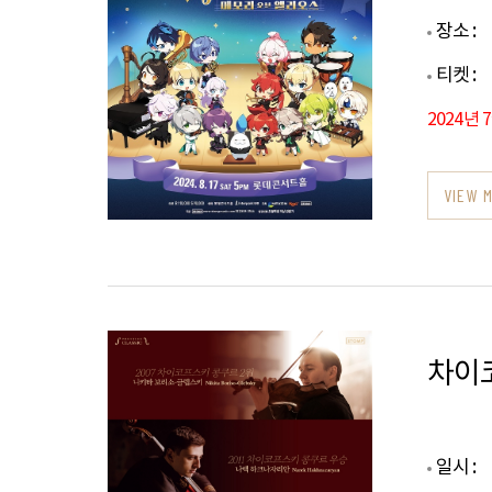
장소 :
티켓 :
2024년 
VIEW 
차이
일시 :