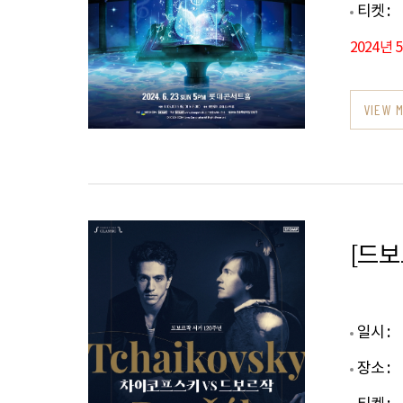
티켓 :
2024년 
VIEW 
[드보
일시 :
장소 :