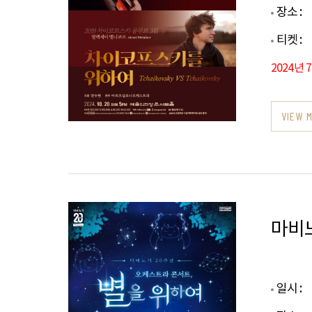
장소 :
티켓 :
2024년 
VIEW 
마비노
일시 :