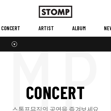
CONCERT
ARTIST
ALBUM
NE
스톰프뮤직 소개
2026
국내
BEST
공지사항
외부공연장
2025
2026
오시는 길
2023
2024
2022
2023
2020
2021
2019
2020
C
O
N
C
E
R
T
2017
2018
2016
2017
2015이전
2015
2015 이전
스톰프뮤직의 공연을 즐겨보세요