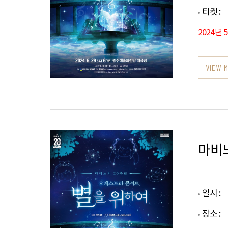
티켓 :
2024년 
VIEW 
마비노
일시 :
장소 :