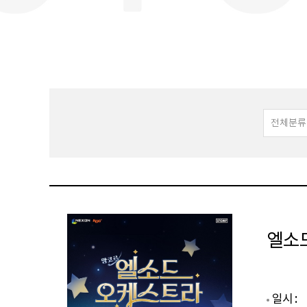
엘소드
일시 :