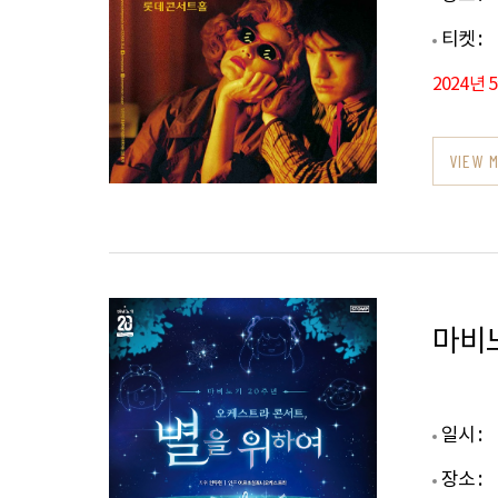
티켓 :
2024년 
VIEW 
마비노
일시 :
장소 :