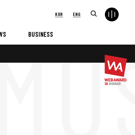
KOR
ENG
WS
BUSINESS
연혁
해외
언론보도
VIP 행사대행
2024
2025
2021
2022
2018
2019
2015
2016