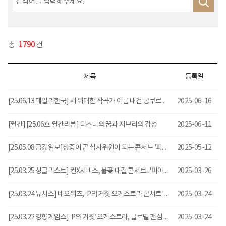
총
1790
건
제목
등록일
[25.06.13 데일리한국] 세 위대한 작곡가 이름 내건 콩쿠르의 수상자들이 연주하는 쇼팽·리스트·파가니니
2025-06-16
[월간] [25.06호 월간리뷰] 디즈니의 꿈과 지브리의 감성
2025-06-11
[25.05.08 금강일보]청중이 곧 심사위원이 되는 콘서트 '피아노 배틀'... 6월 대전·대구서 개최
2025-05-12
[25.03.25 싱글리스트] 컨X시비스, 불꽃 대결 콘서트...'피아노 배틀' 6월 열린다
2025-03-26
[25.03.24 뉴시스] 네오위즈, 'P의 거짓 오케스트라 콘서트' 성료…OST 1곡 최초 공개
2025-03-24
[25.03.22 경향게임스] ‘P의 거짓’ 오케스트라, 글로벌 팬심 증명한 뜨거운 인기...DLC 수록곡 깜짝 공개
2025-03-24