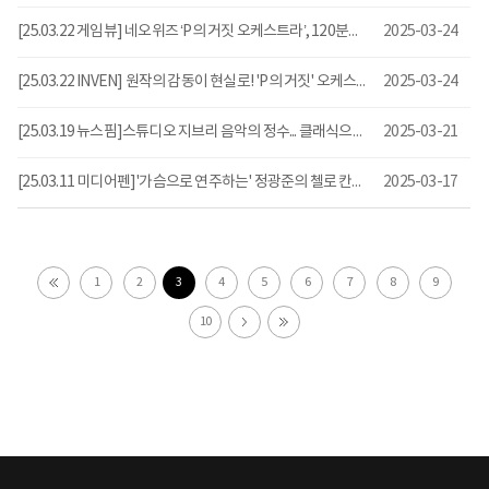
[25.03.22 게임뷰] 네오위즈 ‘P의 거짓 오케스트라’, 120분에 압축한 크라트의 애절함
2025-03-24
[25.03.22 INVEN] 원작의 감동이 현실로! 'P의 거짓' 오케스트라 현장
2025-03-24
[25.03.19 뉴스핌]스튜디오 지브리 음악의 정수... 클래식으로 만난다
2025-03-21
[25.03.11 미디어펜]'가슴으로 연주하는' 정광준의 첼로 칸타빌레
2025-03-17
1
2
3
4
5
6
7
8
9
10