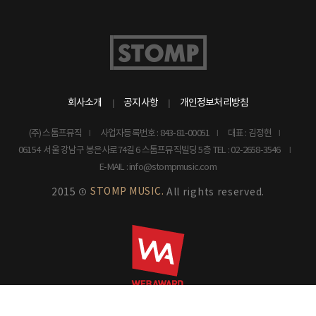
회사소개
공지사항
개인정보처리방침
(주) 스톰프뮤직
사업자등록번호 : 843-81-00051
대표 : 김정현
06154 서울 강남구 봉은사로74길 6 스톰프뮤직빌딩 5층
TEL : 02-2658-3546
E-MAIL : info@stompmusic.com
STOMP MUSIC.
2015 ©
All rights reserved.