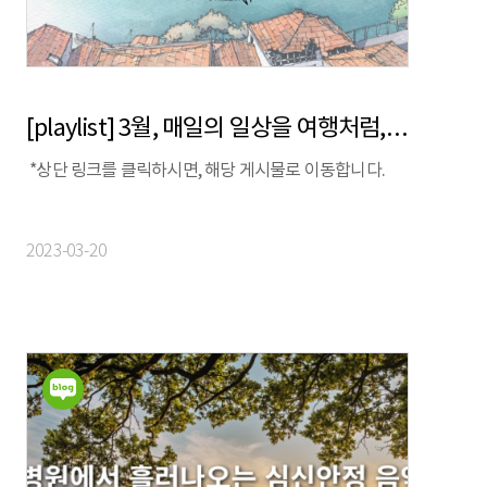
[playlist] 3월, 매일의 일상을 여행처럼, 차/도/락 | 보틀웍스 X 스톰프뮤직 X 정승빈
*상단 링크를 클릭하시면, 해당 게시물로 이동합니다.
2023-03-20