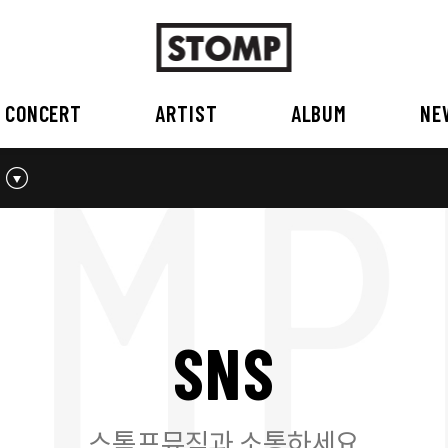
CONCERT
ARTIST
ALBUM
NE
스톰프뮤직 소개
2026
국내
BEST
공지사항
외부공연장
2025
2026
오시는 길
2023
2024
2022
2023
2020
2021
2019
2020
S
N
S
2017
2018
2016
2017
2015이전
2015
2015 이전
스톰프뮤직과 소통하세요