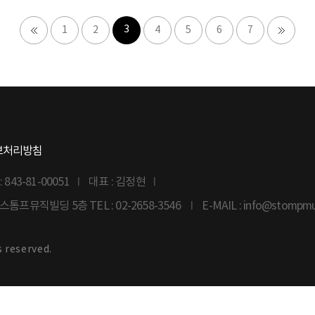
3
1
2
4
5
6
7
보처리방침
43-81-00051
대표 : 김정현
6 스톰프뮤직빌딩 5층
TEL : 02-2658-3546
E-MAIL : info@stompm
s reserved.