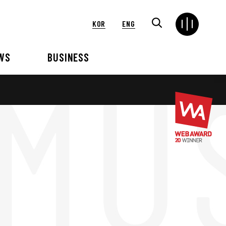
KOR
ENG
WS
BUSINESS
연혁
해외
언론보도
VIP 행사대행
2024
2025
2021
2022
2018
2019
2015
2016