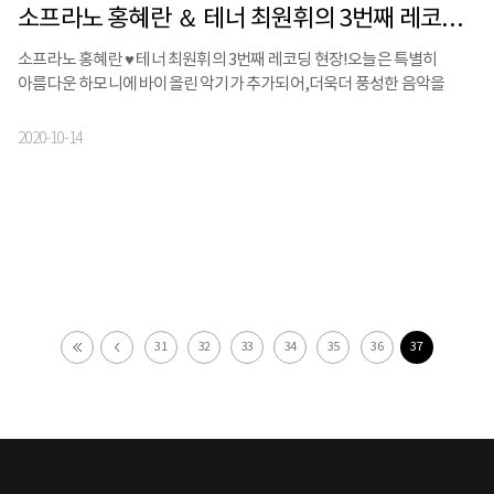
소프라노 홍혜란 ＆ 테너 최원휘의 3번째 레코딩 현장!
소프라노 홍혜란 ♥ 테너 최원휘의 3번째 레코딩 현장!오늘은 특별히
아름다운 하모니에 바이올린 악기가 추가되어,더욱더 풍성한 음악을
선사했는데요⠀곧 만날 신보음반 많은 기대 부탁드립니다 !
2020-10-14
31
32
33
34
35
36
37