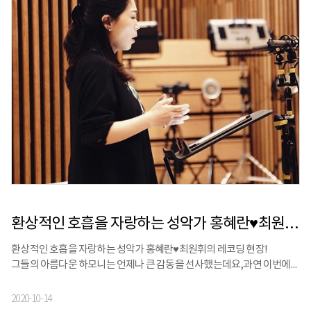
환상적인 호흡을 자랑하는 성악가 홍혜란♥최원휘의 레코딩 현장!
환상적인 호흡을 자랑하는 성악가 홍혜란♥최원휘의 레코딩 현장!⠀
그들의 아름다운 하모니는 언제나 큰 감동을 선사했는데요,과연 이번에는
어떤 노래로 우리의 마음을 사로잡을지!⠀곧 공개되는 그들의 신보에 많은
관심과 기대 부탁드립니다
2020-10-14