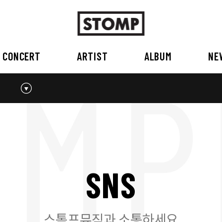
CONCERT
ARTIST
ALBUM
NE
스톰프뮤직 소개
2026
국내
BEST
공지사항
외부공연장
2025
2026
오시는 길
2023
2024
2022
2023
2020
2021
2019
2020
S
N
S
2017
2018
2016
2017
2015이전
2015
2015 이전
스톰프뮤직과 소통하세요