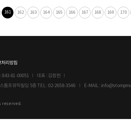
161
162
163
164
165
166
167
168
169
170
보처리방침
43-81-00051
대표 : 김정현
6 스톰프뮤직빌딩 5층
TEL : 02-2658-3546
E-MAIL : info@stompm
s reserved.