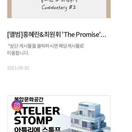
[앨범]홍혜란&최원휘 'The Promise'앨범 코멘터리 2탄!
*상단 게시물을 클릭하시면 해당게시물로
이동합니다.
2021-04-30