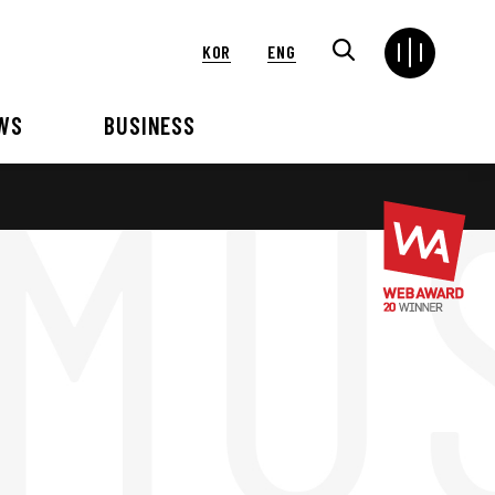
KOR
ENG
WS
BUSINESS
연혁
해외
언론보도
VIP 행사대행
2024
2025
2021
2022
2018
2019
2015
2016