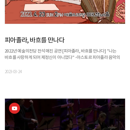
피아졸라, 바흐를 만나다
2022년 예술의전당 전석 매진 공연 [피아졸라, 바흐를 만나다] "나는
바흐를 사랑하게 되어 제정신이 아니었다" -아스토르 피아졸라 음악의
아버지, 바흐와 그를 평생토록 존경한 피아졸라 시대와 장르를 초월한 두
거장의 특별한 만남 4월 23일, 예술의전당에서 만나요! 피아졸라, 바흐를
2023-03-24
만나다 • 일시 및 장소 : 4월 23일(일) 2PM 예술의전당 IBK챔버홀 티켓가 :
R석 55,000원 S석 45,000원 출연 : 반도네온 고상지, 피아노&챔발로
이현진, 바이올린&바로크 바 이올린 윤종수, 비올라&바로크 비올라
박용은, 첼로 강찬욱, 해설 김문경 입장연령 : 8세이상 예매처 :
예술의전당, 인터파크, 티켓링크, 네이버예약