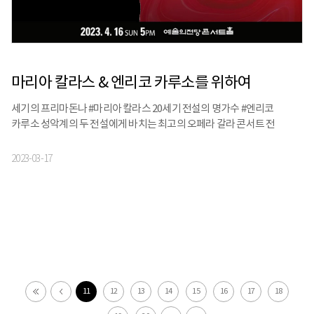
마리아 칼라스 & 엔리코 카루소를 위하여
세기의 프리마돈나 #마리아 칼라스 20세기 전설의 명가수 #엔리코
카루소 성악계의 두 전설에게 바치는 최고의 오페라 갈라 콘서트 전
세계가 주목하는 5명의 성악가와 독보적인 활약을 보여주는 김광현의
지휘로 완성되는 천상의 하모니를 4월 16일 예술의전당 콘서트홀에서
2023-03-17
만나보세요 마리아 칼라스 & 엔리코 카루소를 위하여 •일시장소 : 4월
16일(일) 5PM 예술의전당 콘서트홀 •출연진 : 소프라노 홍혜란, 서선영,
테너 최원휘, 김건우, 바리톤 양준모, 해설 김문경, 지휘 김광현, 연주
아르츠심포니오케스트라 •입장연령 : 8세이상 •예매처 : 예술의전당,
인터파크
11
12
13
14
15
16
17
18