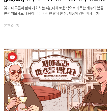
꽃과 나무들이 활짝 개화하는 4월, 다채로운 색으로 가득한 제주의 봄을
만끽해보세요 내 몸에 주는 건강한 휴식 한 잔, 세상에 없던 마시는 차
정기구독 서비스 ‘보틀웍스’와 일상에 자연스레 스며드는 내 삶의
배경음악, 음악의 명가 '스톰프뮤직'이 함께합니다. 보틀웍스 보틀웍스는
2023-04-05
매일 손쉽게 접하는 커피와 가공음료 대신, 카페인이 없거나 적은 다양한
종류의 건강한 마실거리를 개인별 취향과 니즈에 맞춰 큐레이션 키트로
제안하는 고객 맞춤 마시는 차 구독 서비스입니다. └
https://www.bottleworks.co.kr 정승빈 순감의 질감을 담아내는 여행
드로잉 작가 └인스타그램 @90gram Junnog, Korea