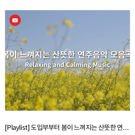
: 반도네온 고상지, 피아노 이현진,바이올린 윤종수, 바이올린 김아람,
비올라 박용은, 첼로 강찬욱, 베이스 김유성, 아르헨티나 탱고댄서 3팀 •
입장연령 : 만 7세이상 관람가능 • 예매처 : 롯데콘서트홀, 인터파크,
티켓링크
[Playlist] 도입부부터 봄이 느껴지는 산뜻한 연주음악 모음곡 플레이리스트