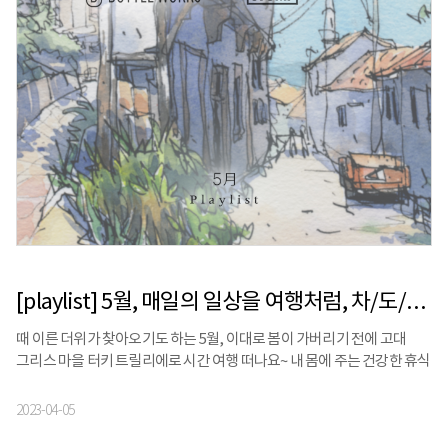
[playlist] 5월, 매일의 일상을 여행처럼, 차/도/락 | 보틀웍스 X 스톰프뮤직 X 정승빈
때 이른 더위가 찾아오기도 하는 5월, 이대로 봄이 가버리기 전에 고대
그리스 마을 터키 트릴리에로 시간 여행 떠나요~ 내 몸에 주는 건강한 휴식
한 잔, 세상에 없던 마시는 차 정기구독 서비스 ‘보틀웍스’와 일상에
자연스레 스며드는 내 삶의 배경음악, 음악의 명가 '스톰프뮤직'이
2023-04-05
함께합니다. 보틀웍스 보틀웍스는 매일 손쉽게 접하는 커피와 가공음료