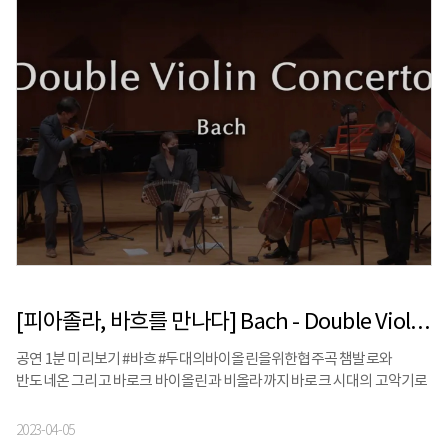
[피아졸라, 바흐를 만나다] Bach - Double Violin Concerto in D minor, BWV 1043 - I. Vivace
공연 1분 미리보기 #바흐 #두대의바이올린을위한협주곡 챔발로와
반도네온 그리고 바로크 바이올린과 비올라까지 바로크 시대의 고악기로
만나보는 바흐의 음악 바흐의 음악을 더욱 특별하게 만나고 싶다면?
다가오는 4월, 예술의전당에서 확인해보세요
2023-04-05