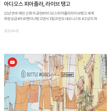
아디오스 피아졸라, 라이브 탱고
12년 연속 매진 신화의 공연#아디오스피아졸라라이브탱고 세계
최정상급 #아르헨티나탱고댄서 3팀과 반도네오니스트 #고상지 와
탱고밴드
2023-04-05