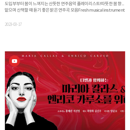
도입부부터 봄이 느껴지는 산뜻한 연주음악 플레이리스트!따뜻한 봄 향기
맡으며 산책할 때 듣기 좋은 밝은 연주곡 모음Fresh musical instrument
collection list where you can feel spring at the beginning of
music!Bright instrument music collection when walking with a
2023-03-17
warm spring fragrance.* 영상의 포함된 광고는 유튜브에서 자동으로
삽입되며, 광고로 인한 수익은 저작권자에게 돌아갑니다.