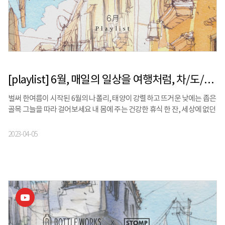
[playlist] 6월, 매일의 일상을 여행처럼, 차/도/락 | 보틀웍스 X 스톰프뮤직 X 정승빈
벌써 한여름이 시작된 6월의 나폴리, 태양이 강렬하고 뜨거운 낮에는 좁은
골목 그늘을 따라 걸어보세요 내 몸에 주는 건강한 휴식 한 잔, 세상에 없던
마시는 차 정기구독 서비스 ‘보틀웍스’와 일상에 자연스레 스며드는 내
삶의 배경음악, 음악의 명가 '스톰프뮤직'이 함께합니다. 보틀웍스
2023-04-05
보틀웍스는 매일 손쉽게 접하는 커피와 가공음료 대신, 카페인이 없거나
적은 다양한 종류의 건강한 마실거리를 개인별 취향과 니즈에 맞춰
큐레이션 키트로 제안하는 고객 맞춤 마시는 차 구독 서비스입니다. └
https://www.bottleworks.co.kr정승빈순감의 질감을 담아내는 여행
드로잉 작가 └인스타그램 @90gram Naples, Italy