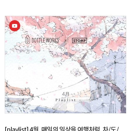
대신, 카페인이 없거나 적은 다양한 종류의 건강한 마실거리를 개인별
취향과 니즈에 맞춰 큐레이션 키트로 제안하는 고객 맞춤 마시는 차 구독
서비스입니다. └ https://www.bottleworks.co.kr정승빈순감의
질감을 담아내는 여행 드로잉 작가 └인스타그램 @90gram Trilye,
Türkiye
[playlist] 4월, 매일의 일상을 여행처럼, 차/도/락 | 보틀웍스 X 스톰프뮤직 X 정승빈