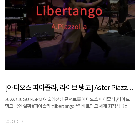
[아디오스 피아졸라, 라이브 탱고] Astor Piazzolla - Libertango l 고상지&탱고밴드
2022.7.10 SUN 5PM 예술의전당 콘서트홀 아디오스 피아졸라, 라이브
탱고 공연 실황 #피아졸라 #libertango #리베르탱고 세계 최정상급 #
아르헨티나댄서 3팀이 선보이는 화려한 라이브 댄스 스테이지 미리보기!
눈과 귀가 모두 즐거운 '진짜' 탱고 공연으로 여러분을 초대합니다
2023-03-17
아디오스 피아졸라, 라이브 탱고 • 일시 및 장소 : 05.21(일) 5PM
롯데콘서트홀 • 티켓가 : R석 90,000원, S석 70,000원, A석 50,000원 • 출연