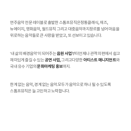
연주음악 전문 레이블로 출발한 스톰프뮤직은
정통클래식, 재즈,
뉴에이지, 영화음악, 월드뮤직 그리고 대중음악까지
장르를 넘어 마음을
위로하는 음악들로 큰 사랑을 받았고, 또 선보이고 있습니다.
음원 사업
‘내 삶의 배경음악’이 되어주는
부터
언제나 관객의 편에서 쉽고
공연 사업,
아티스트 매니지먼트
재미있게 즐길 수 있는
그리고
다양한
와
문화마케팅 홍보
국내 유수 기업의
까지.
한계 없는 음악, 경계 없는 음악.
모두가 음악으로 하나 될 수 있도록
스톰프뮤직은 늘 고민하고 노력합니다.