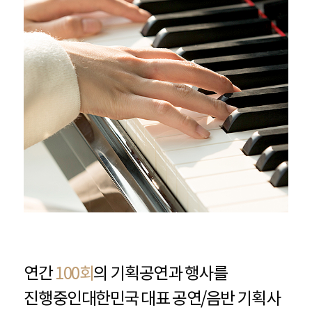
연간
100회
의 기획공연과 행사를
진행중인
대한민국 대표 공연/음반 기획사