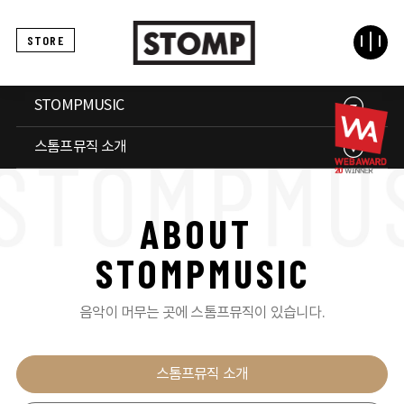
STORE
STOMPMUSIC
스톰프뮤직 소개
A
B
O
U
T
S
T
O
M
P
M
U
S
I
C
음악이 머무는 곳에 스톰프뮤직이 있습니다.
스톰프뮤직 소개