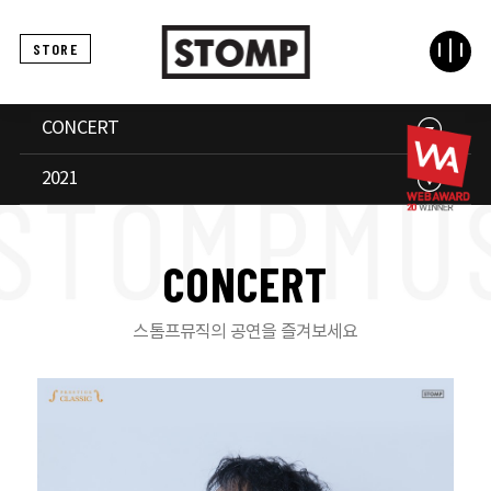
STORE
CONCERT
2021
C
O
N
C
E
R
T
스톰프뮤직의 공연을 즐겨보세요