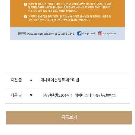
이전 글
애니메이션 첼로 페스티벌
다음 글
〈슈만탄생 210주년〉해피버스데이 슈만vs브람스
목록보기