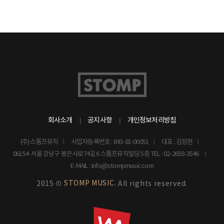
회사소개
공지사항
개인정보처리방침
(주) 스톰프뮤직
사업자등록번호 : 843-81-00051
대표 : 김정현
06154 서울 강남구 봉은사로74길 6 스톰프뮤직빌딩 5층
TEL : 02-2658-3546
E-MAIL : info@stompmusic.com
STOMP MUSIC.
2015 ©
All rights reserved.