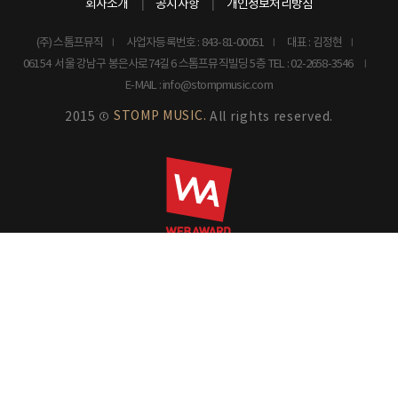
회사소개
공지사항
개인정보처리방침
(주) 스톰프뮤직
사업자등록번호 : 843-81-00051
대표 : 김정현
06154 서울 강남구 봉은사로74길 6 스톰프뮤직빌딩 5층
TEL : 02-2658-3546
E-MAIL : info@stompmusic.com
STOMP MUSIC.
2015 ©
All rights reserved.