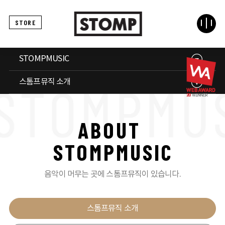
STORE
STOMPMUSIC
스톰프뮤직 소개
A
B
O
U
T
S
T
O
M
P
M
U
S
I
C
음악이 머무는 곳에 스톰프뮤직이 있습니다.
스톰프뮤직 소개