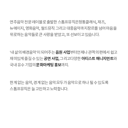
연주음악 전문 레이블로 출발한 스톰프뮤직은
정통클래식, 재즈,
뉴에이지, 영화음악, 월드뮤직 그리고 대중음악까지
장르를 넘어 마음을
위로하는 음악들로 큰 사랑을 받았고, 또 선보이고 있습니다.
음원 사업
‘내 삶의 배경음악’이 되어주는
부터
언제나 관객의 편에서 쉽고
공연 사업,
아티스트 매니지먼트
재미있게 즐길 수 있는
그리고
다양한
와
문화마케팅 홍보
국내 유수 기업의
까지.
한계 없는 음악, 경계 없는 음악.
모두가 음악으로 하나 될 수 있도록
스톰프뮤직은 늘 고민하고 노력합니다.