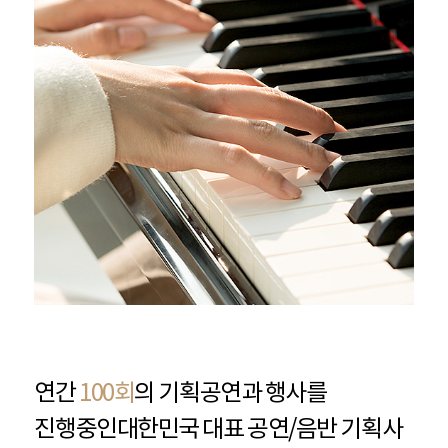
연간
100회
의 기획공연과 행사를
진행중인
대한민국 대표 공연/음반 기획사