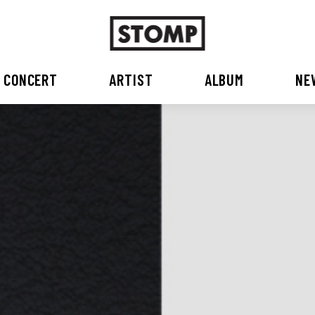
CONCERT
ARTIST
ALBUM
NE
스톰프뮤직 소개
2026
국내
BEST
공지사항
외부공연장
2025
2026
오시는 길
2023
2024
2022
2023
2020
2021
2019
2020
2017
2018
2016
2017
2015이전
2015
2015 이전