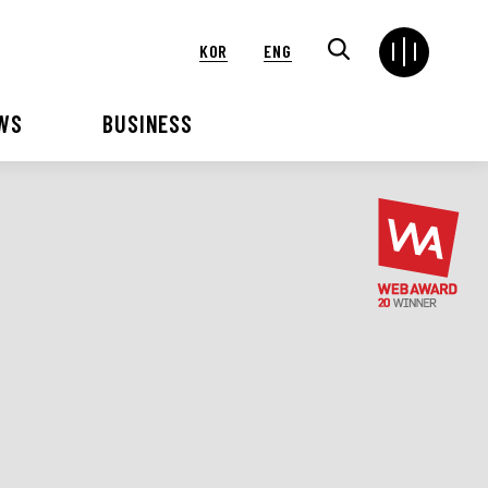
KOR
ENG
WS
BUSINESS
연혁
해외
언론보도
VIP 행사대행
2024
2025
2021
2022
2018
2019
2015
2016