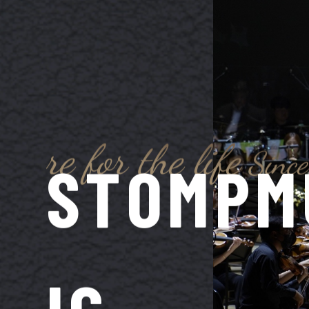
S
T
O
M
P
M