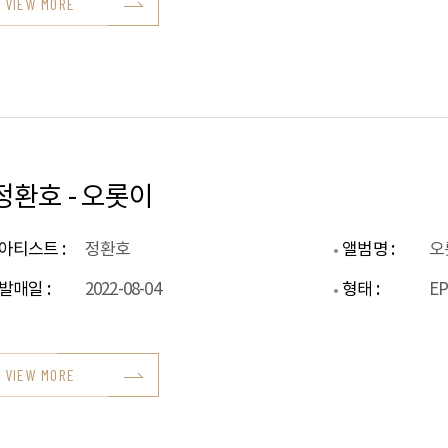
VIEW MORE
정환호 - 오롯이
아티스트 :
정환호
앨범명 :
오
발매일 :
2022-08-04
형태 :
E
VIEW MORE