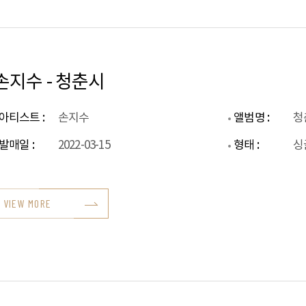
손지수 - 청춘시
아티스트 :
손지수
앨범명 :
청
발매일 :
2022-03-15
형태 :
싱
VIEW MORE