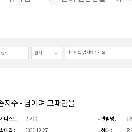
손지수 - 님이여 그때만을
아티스트 :
손지수
앨범명 :
님
발매일 :
2022-12-27
형태 :
정