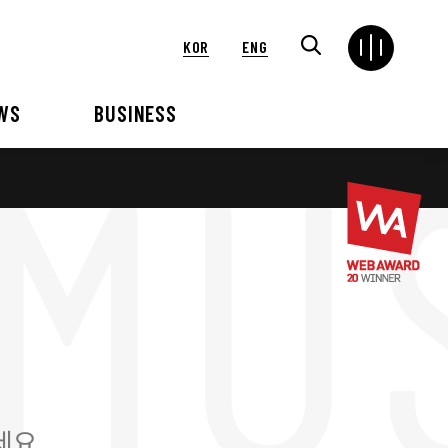
KOR
ENG
WS
BUSINESS
연혁
해외
언론보도
VIP 행사대행
2024
2025
2021
2022
2018
2019
2015
2016
세요.