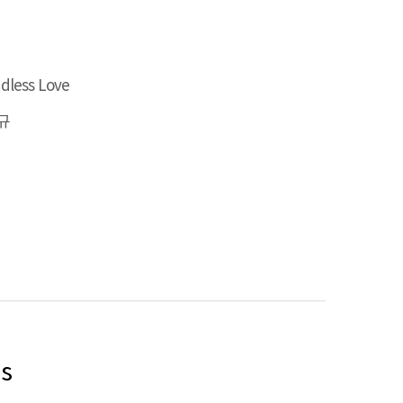
dless Love
규
as