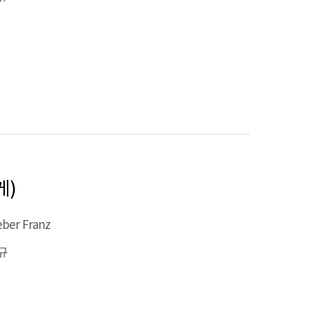
게)
eber Franz
규