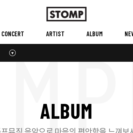
CONCERT
ARTIST
ALBUM
NE
스톰프뮤직 소개
2026
국내
BEST
공지사항
외부공연장
2025
2026
오시는 길
2023
2024
2022
2023
2020
2021
2019
2020
A
L
B
U
M
2017
2018
2016
2017
2015이전
2015
2015 이전
프뮤직 음악으로 마음의 편안함을 느껴보