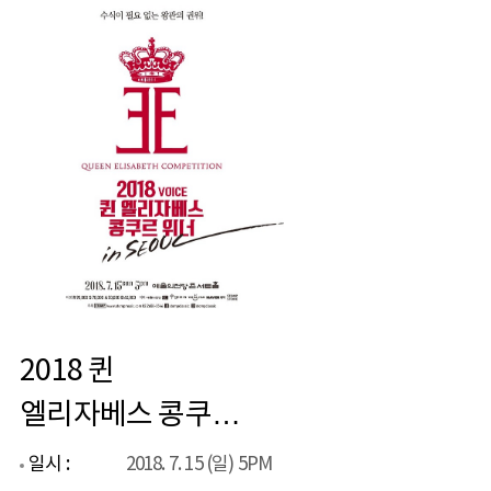
2018 퀸
엘리자베스 콩쿠르
위너 in 서울
일시 :
2018. 7. 15 (일) 5PM