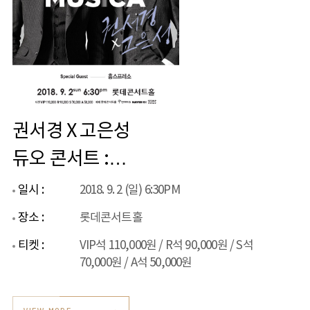
권서경 X 고은성
듀오 콘서트 :
MUSICA
일시 :
2018. 9. 2 (일) 6:30PM
장소 :
롯데콘서트홀
티켓 :
VIP석 110,000원 / R석 90,000원 / S석
70,000원 / A석 50,000원