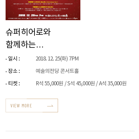
슈퍼히어로와
함께하는
크리스마스 콘서트
일시 :
2018. 12. 25(화) 7PM
장소 :
예술의전당 콘서트홀
티켓 :
R석 55,000원 / S석 45,000원 / A석 35,000원
VIEW MORE