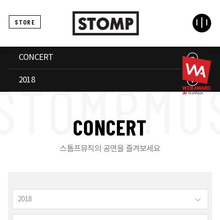
STORE
CONCERT
2018
C
O
N
C
E
R
T
스톰프뮤직의 공연을 즐겨보세요