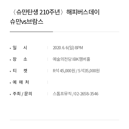
〈슈만탄생 210주년〉해피버스데이
슈만vs브람스
일시
2020. 6. 6(일) 8PM
장소
예술의전당 IBK챔버홀
티켓
R석 45,000원 / S석35,000원
예매처
주최 / 문의
스톰프뮤직 / 02-2658-3546