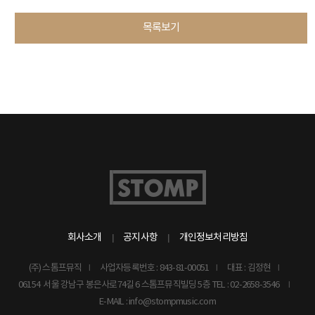
목록보기
회사소개
공지사항
개인정보처리방침
(주) 스톰프뮤직
사업자등록번호 : 843-81-00051
대표 : 김정현
06154 서울 강남구 봉은사로74길 6 스톰프뮤직빌딩 5층
TEL : 02-2658-3546
E-MAIL : info@stompmusic.com