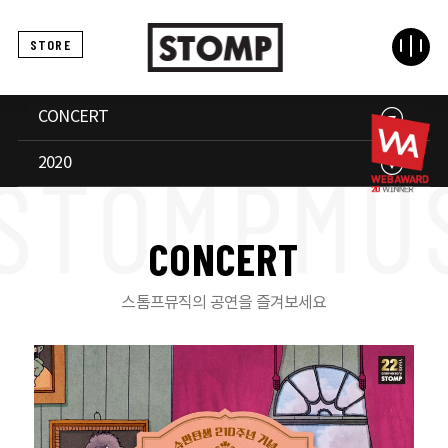
STORE
CONCERT
2020
C
O
N
C
E
R
T
스톰프뮤직의 공연을 즐겨보세요