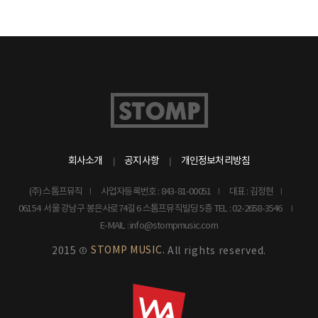
회사소개
공지사항
개인정보처리방침
(주) 스톰프뮤직
사업자등록번호 : 843-81-00051
대표 : 김정현
06154 서울 강남구 봉은사로74길 6 스톰프뮤직빌딩 5층
TEL : 02-2658-3546
E-MAIL : info@stompmusic.com
STOMP MUSIC.
2015 ©
All rights reserved.