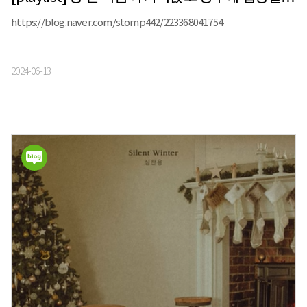
https://blog.naver.com/stomp442/223368041754
2024-06-13