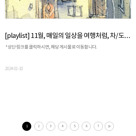
[playlist] 11월, 매일의 일상을 여행처럼, 차/도/락 | 보틀웍스 X 스톰프뮤직 X 정승빈
*상단 링크를 클릭하시면, 해당 게시물로 이동합니다.
2024-01-10
1
2
3
4
5
6
7